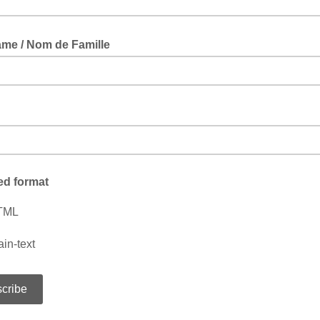
ame / Nom de Famille
ed format
TML
ain-text